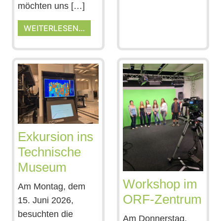
möchten uns […]
WEITERLESEN…
Exkursion ins
Technische
Museum
Workshop im
Am Montag, dem
ORF-Zentrum
15. Juni 2026,
besuchten die
Am Donnerstag,