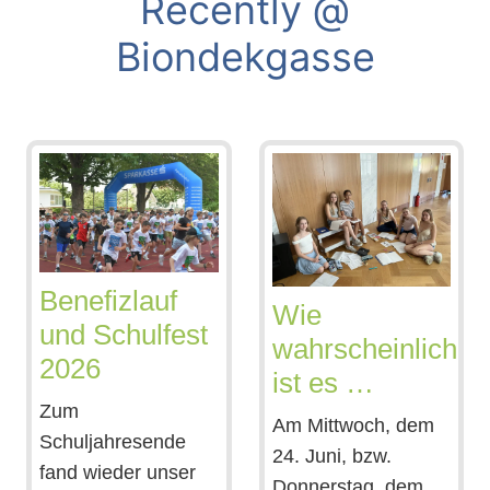
Recently @
Biondekgasse
Benefizlauf
Wie
und Schulfest
wahrscheinlich
2026
ist es …
Zum
Am Mittwoch, dem
Schuljahresende
24. Juni, bzw.
fand wieder unser
Donnerstag, dem