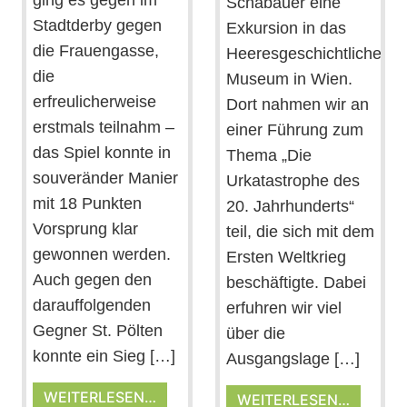
ging es gegen im
Schabauer eine
Stadtderby gegen
Exkursion in das
die Frauengasse,
Heeresgeschichtliche
die
Museum in Wien.
erfreulicherweise
Dort nahmen wir an
erstmals teilnahm –
einer Führung zum
das Spiel konnte in
Thema „Die
souveränder Manier
Urkatastrophe des
mit 18 Punkten
20. Jahrhunderts“
Vorsprung klar
teil, die sich mit dem
gewonnen werden.
Ersten Weltkrieg
Auch gegen den
beschäftigte. Dabei
darauffolgenden
erfuhren wir viel
Gegner St. Pölten
über die
konnte ein Sieg […]
Ausgangslage […]
WEITERLESEN…
WEITERLESEN…