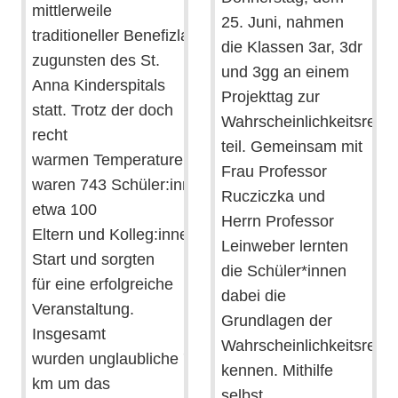
mittlerweile
25. Juni, nahmen
traditioneller Benefizlauf
die Klassen 3ar, 3dr
zugunsten des St.
und 3gg an einem
Anna Kinderspitals
Projekttag zur
statt. Trotz der doch
Wahrscheinlichkeitsrech
recht
teil. Gemeinsam mit
warmen Temperaturen
Frau Professor
waren 743 Schüler:innen und
Rucziczka und
etwa 100
Herrn Professor
Eltern und Kolleg:innen am
Leinweber lernten
Start und sorgten
die Schüler*innen
für eine erfolgreiche
dabei die
Veranstaltung.
Grundlagen der
Insgesamt
Wahrscheinlichkeitsrech
wurden unglaubliche 7133
kennen. Mithilfe
km um das
selbst